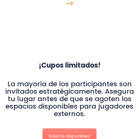
¡Cupos limitados!
La mayoría de los participantes son
invitados estratégicamente. Asegura
tu lugar antes de que se agoten los
espacios disponibles para jugadores
externos.
Boletos disponibles