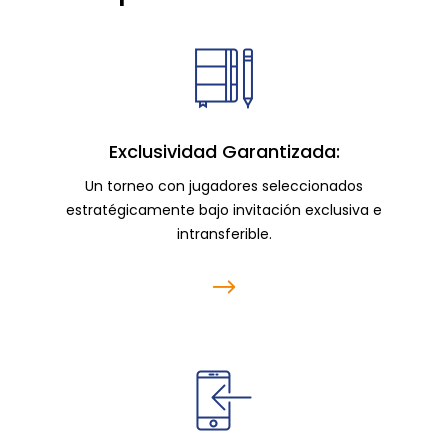
Exclusividad Garantizada:
Un torneo con jugadores seleccionados
estratégicamente bajo invitación exclusiva e
intransferible.