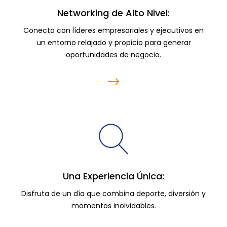
Networking de Alto Nivel:
Conecta con líderes empresariales y ejecutivos en
un entorno relajado y propicio para generar
oportunidades de negocio.
Una Experiencia Única:
Disfruta de un día que combina deporte, diversión y
momentos inolvidables.