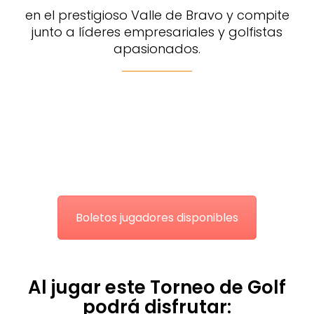
en el prestigioso Valle de Bravo y compite
junto a líderes empresariales y golfistas
apasionados.
Boletos jugadores disponibles
Al jugar este Torneo de Golf
podrá disfrutar: