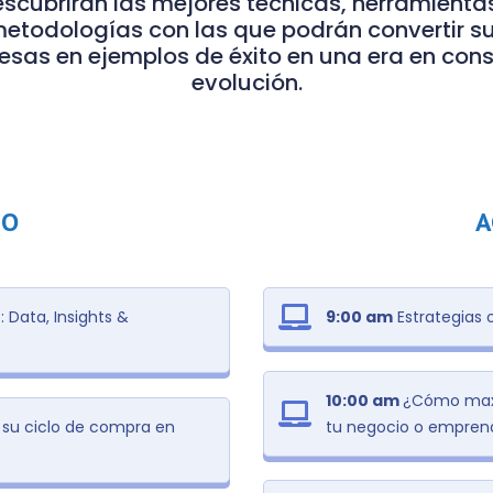
scubrirán las mejores técnicas, herramienta
etodologías con las que podrán convertir s
sas en ejemplos de éxito en una era en con
evolución.
IO
A
Data, Insights &
9:00 am
Estrategias 
10:00 am
¿Cómo maxi
 su ciclo de compra en
tu negocio o empren