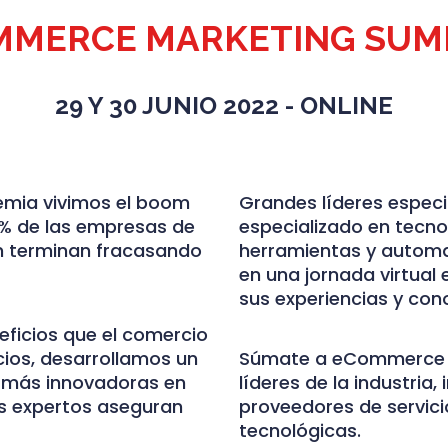
MMERCE MARKETING SUM
29 Y 30 JUNIO 2022 - ONLINE
emia vivimos el boom
Grandes líderes espec
0% de las empresas de
especializado en tecnol
n terminan fracasando
herramientas y automat
en una jornada virtual 
sus experiencias y con
ficios que el comercio
cios, desarrollamos un
Súmate a eCommerce S
s más innovadoras en
líderes de la industria
os expertos aseguran
proveedores de servic
tecnológicas.