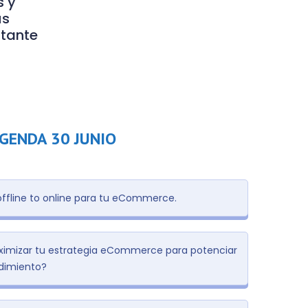
s y
us
stante
GENDA 30 JUNIO
offline to online para tu eCommerce.
mizar tu estrategia eCommerce para potenciar
dimiento?