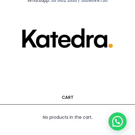
Whatsapp:
55 5102 3355
/
5559544730
CART
No products in the cart.